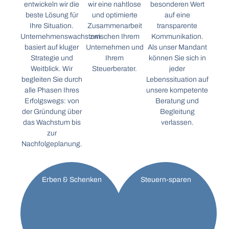
entwickeln wir die
wir eine nahtlose
besonderen Wert
beste Lösung für
und optimierte
auf eine
Ihre Situation.
Zusammenarbeit
transparente
Unternehmenswachstum
zwischen Ihrem
Kommunikation.
basiert auf kluger
Unternehmen und
Als unser Mandant
Strategie und
Ihrem
können Sie sich in
Weitblick. Wir
Steuerberater.
jeder
begleiten Sie durch
Lebenssituation auf
alle Phasen Ihres
unsere kompetente
Erfolgswegs: von
Beratung und
der Gründung über
Begleitung
das Wachstum bis
verlassen.
zur
Nachfolgeplanung.
Erben & Schenken
Steuern-sparen