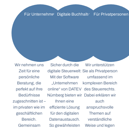
Für Unternehmen
Digitale Buchhaltung
Für Privatpersonen
Wir nehmen uns
Sicher durch die
Wir unterstützen
Zeit für eine
digitale Steuerwelt:
Sie als Privatperson
persönliche
Mit der Software
umfassend im
Beratung, die
„Unternehmen
komplexen Bereich
perfekt auf Ihre
online“ von DATEV
des Steuerrechts.
Bedürfnisse
Nürnberg bieten wir
Dabei erklären wir
zugeschnitten ist –
Ihnen eine
auch
im privaten wie im
effiziente Lösung
anspruchsvolle
geschäftlichen
für den digitalen
Themen auf
Bereich.
Datenaustausch.
verständliche
Gemeinsam
So gewährleisten
Weise und legen